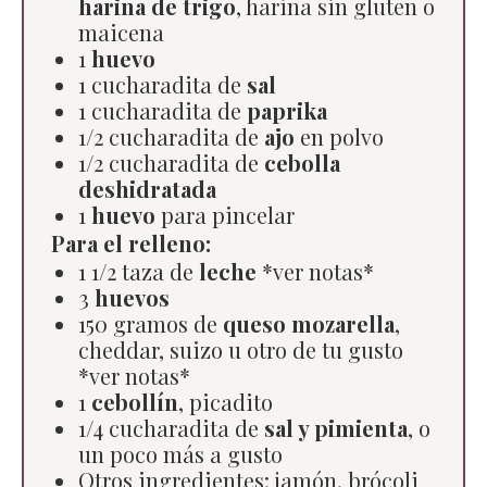
harina de trigo
, harina sin gluten o
maicena
1
huevo
1 cucharadita de
sal
1 cucharadita de
paprika
1/2 cucharadita de
ajo
en polvo
1/2 cucharadita de
cebolla
deshidratada
1
huevo
para pincelar
Para el relleno:
1 1/2 taza de
leche
*ver notas*
3
huevos
150 gramos de
queso mozarella
,
cheddar, suizo u otro de tu gusto
*ver notas*
1
cebollín
, picadito
1/4 cucharadita de
sal y pimienta
, o
un poco más a gusto
Otros ingredientes:
jamón, brócoli