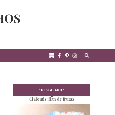
HOS
*DESTACADO*
Clafoutis: flan de frutas