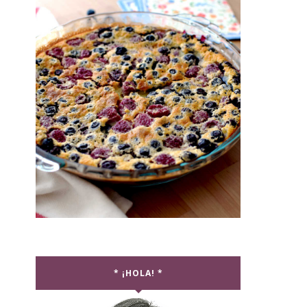
* ¡HOLA! *