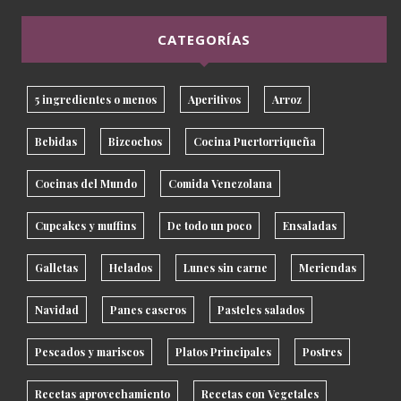
CATEGORÍAS
5 ingredientes o menos
Aperitivos
Arroz
Bebidas
Bizcochos
Cocina Puertorriqueña
Cocinas del Mundo
Comida Venezolana
Cupcakes y muffins
De todo un poco
Ensaladas
Galletas
Helados
Lunes sin carne
Meriendas
Navidad
Panes caseros
Pasteles salados
Pescados y mariscos
Platos Principales
Postres
Recetas aprovechamiento
Recetas con Vegetales