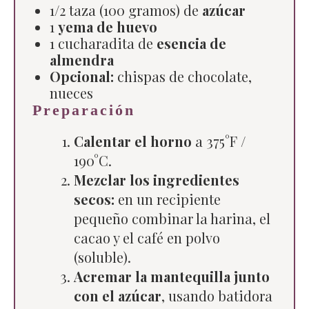
1/2 taza (100 gramos) de
azúcar
1
yema de huevo
1 cucharadita de
esencia de
almendra
Opcional:
chispas de chocolate,
nueces
Preparación
Calentar el horno
a 375°F /
190°C.
Mezclar los ingredientes
secos:
en un recipiente
pequeño combinar la harina, el
cacao y el café en polvo
(soluble).
Acremar la mantequilla junto
con el azúcar
, usando batidora