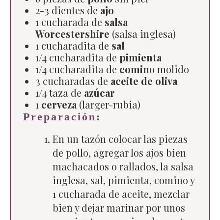
2-3 dientes de
ajo
1 cucharada de
salsa
Worcestershire
(salsa inglesa)
1 cucharadita de
sal
1/4 cucharadita de
pimienta
1/4 cucharadita de
comin
o molido
3 cucharadas de
aceite de oliva
1/4 taza de
azúcar
1
cerveza
(larger-rubia)
Preparación:
En un tazón colocar las piezas
de pollo, agregar los ajos bien
machacados o rallados, la salsa
inglesa, sal, pimienta, comino y
1 cucharada de aceite, mezclar
bien y dejar marinar por unos