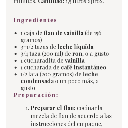
minutos.
Cantidad:
1
,5 litros aprox.
Ingredientes
1 caja de
flan de vainilla
(de 156
gramos)
3+1/2 tazas de
leche líquida
3/4 taza (200 ml) de
ron
, o a gusto
1 cucharadita de
vainilla
1 cucharada de
café instantáneo
1/2 lata (200 gramos) de
leche
condensada
o un poco más, a
gusto
Preparación:
Preparar el flan:
cocinar la
mezcla de flan de acuerdo a las
instrucciones del empaque,