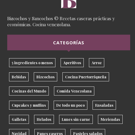
Bizcochos y Sancochos © Recetas caseras prácticas y
económicas. Cocina venezolana.
CATEGORÍAS
5 ingredientes o menos
Aperitivos
Arroz
Bebidas
Bizcochos
Cocina Puertorriqueña
Cocinas del Mundo
Comida Venezolana
Cupcakes y muffins
De todo un poco
Ensaladas
Galletas
Helados
Lunes sin carne
Meriendas
Navidad
Panes caseros
Pasteles salados