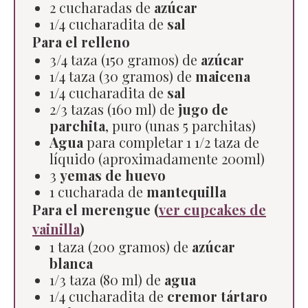
2 cucharadas de
azúcar
1/4 cucharadita de
sal
Para el relleno
3/4 taza (150 gramos) de
azúcar
1/4 taza (30 gramos) de
maicena
1/4 cucharadita de
sal
2/3 tazas (160 ml) de
jugo de
parchita
, puro (unas 5 parchitas)
Agua
para completar 1 1/2 taza de
líquido (aproximadamente 200ml)
3
yemas de huevo
1 cucharada de
mantequilla
Para el merengue (
ver cupcakes de
vainilla
)
1 taza (200 gramos) de
azúcar
blanca
1/3 taza (80 ml) de
agua
1/4 cucharadita de
cremor tártaro