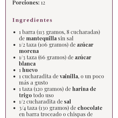
Porciones:
12
Ingredientes
1 barra (113 gramos, 8 cucharadas)
de
mantequilla
sin sal
1/2 taza (106 gramos) de
azúcar
morena
1/3 taza (66 gramos) de
azúcar
blanca
1
huevo
1 cucharadita de
vainilla
, o un poco
más a gusto
1 taza (120 gramos) de
harina de
trigo
todo uso
1/2 cucharadita de
sal
3/4 taza (130 gramos) de
chocolate
en barra troceado o chispas de