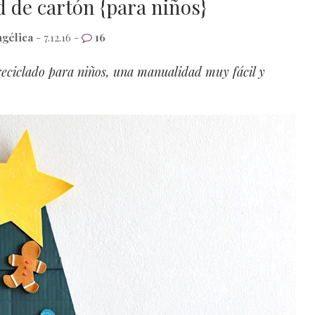
d de cartón {para niños}
gélica
- 7.12.16 -
16
eciclado para niños, una manualidad muy fácil y