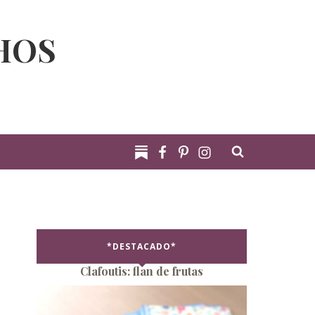
HOS
*DESTACADO*
Clafoutis: flan de frutas