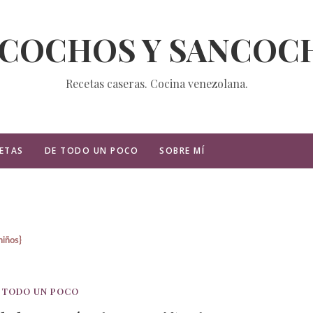
ZCOCHOS Y SANCOC
Recetas caseras. Cocina venezolana.
ETAS
DE TODO UN POCO
SOBRE MÍ
niños}
 TODO UN POCO