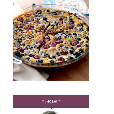
* ¡HOLA! *