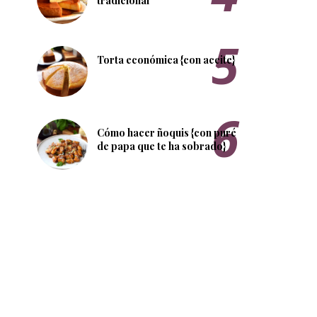
tradicional
Torta económica {con aceite}
Cómo hacer ñoquis {con puré
de papa que te ha sobrado}