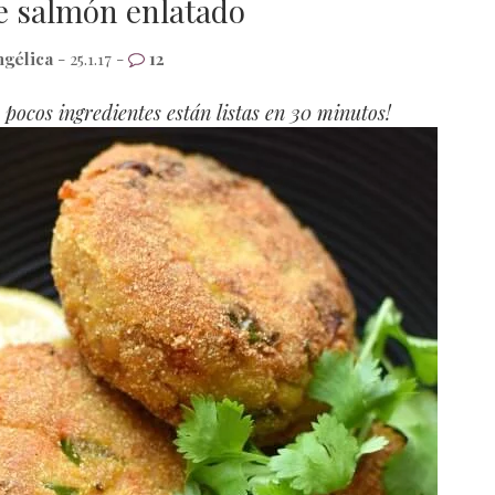
e salmón enlatado
ngélica
- 25.1.17 -
12
 pocos ingredientes están listas en 30 minutos!