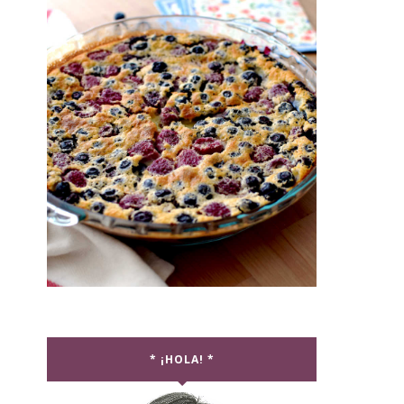
* ¡HOLA! *