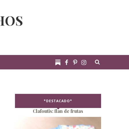
HOS
*DESTACADO*
Clafoutis: flan de frutas