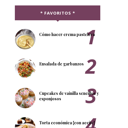
* FAVORITOS *
Cómo hacer crema pastelera
Ensalada de garbanzos
Cupcakes de vainilla sencillos y
esponjosos
Torta económica {con aceite}