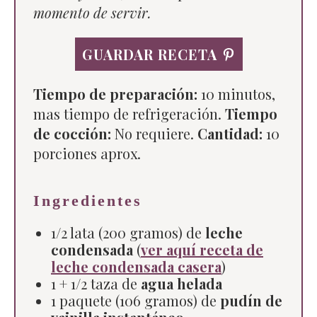
momento de servir.
GUARDAR RECETA
Tiempo de preparación:
10 minutos,
mas tiempo de refrigeración.
Tiempo
de cocción:
No requiere.
Cantidad:
10
porciones aprox.
Ingredientes
1/2 lata (200 gramos) de
leche
condensada
(
ver aquí receta de
leche condensada casera
)
1 + 1/2 taza de
agua helada
1 paquete (106 gramos) de
pudín de