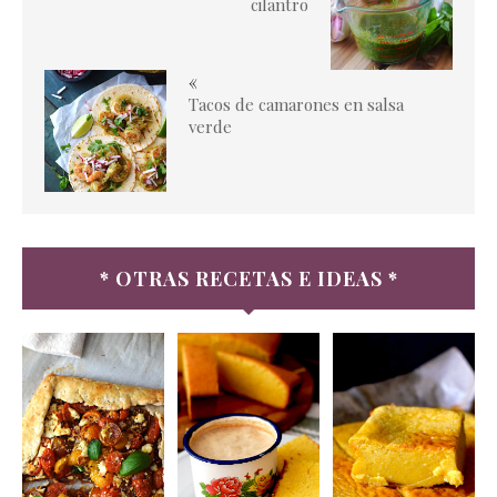
cilantro
«
Tacos de camarones en salsa
verde
* OTRAS RECETAS E IDEAS *