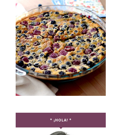
* ¡HOLA! *