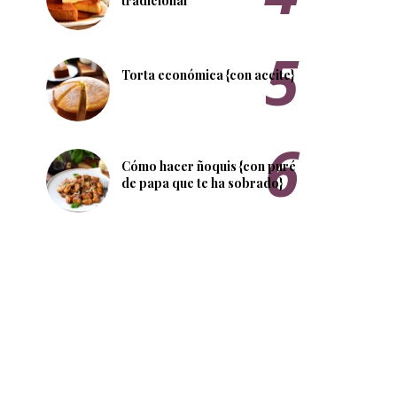
tradicional
Torta económica {con aceite}
Cómo hacer ñoquis {con puré
de papa que te ha sobrado}