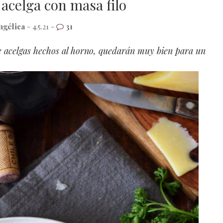
 acelga con masa filo
ngélica
- 4.5.21 -
31
 de acelgas hechos al horno, quedarán muy bien para un