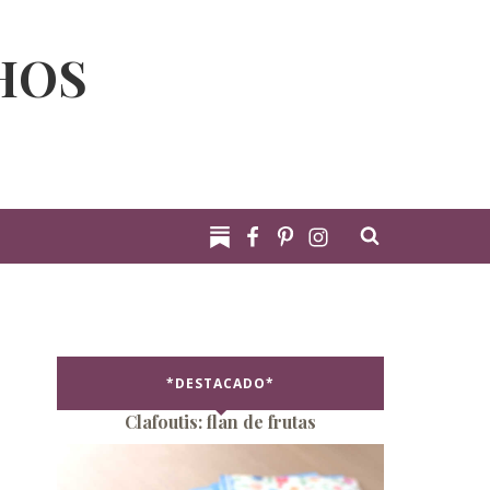
HOS
*DESTACADO*
Clafoutis: flan de frutas