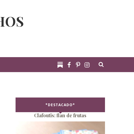
HOS
*DESTACADO*
Clafoutis: flan de frutas