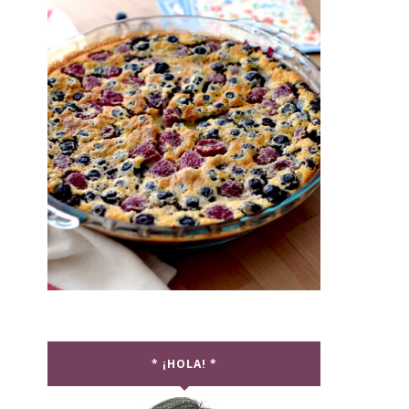
* ¡HOLA! *