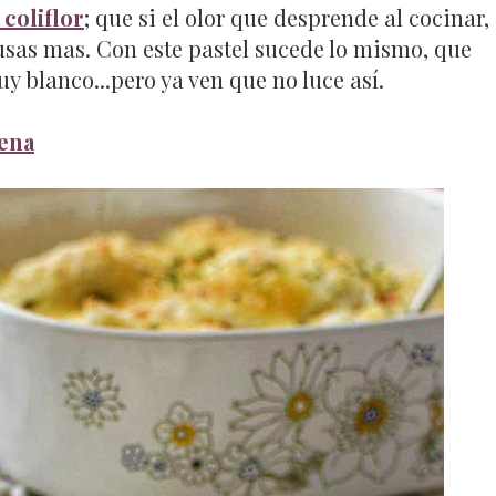
 coliflor
; que si el olor que desprende al cocinar,
cusas mas. Con este pastel sucede lo mismo, que
 blanco...pero ya ven que no luce así.
jena