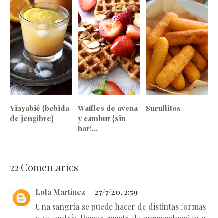
Yinyabié {bebida
Waffles de avena
Surullitos
de jengibre}
y cambur {sin
hari...
22
Comentarios
Lola Martínez
27/7/20, 2:59
Una sangría se puede hacer de distintas formas
y se podría llamar receta de aprovechamiento