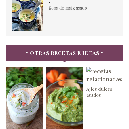
«
Sopa de maíz asado
* OTRAS RECETAS E IDEAS *
Ajíes dulces
asados